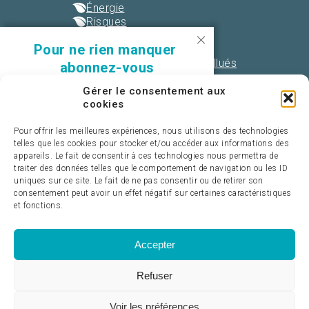
Énergie
Risques
Eau
Pour ne rien manquer
Paysages et biodiversité
Déchets, sites et sols pollués
abonnez-vous
Liens utiles
Recevez par mail les événements
Gérer le consentement aux
Le SPI Vallée de Seine
cookies
à venir et les nouvelles actualités :
Les SPPPI
L'ASPI
Adresse mail*
Pour offrir les meilleures expériences, nous utilisons des technologies
DRIEAT
telles que les cookies pour stocker et/ou accéder aux informations des
Prefecture des Yvelines
appareils. Le fait de consentir à ces technologies nous permettra de
Ministère de la transition écologique
traiter des données telles que le comportement de navigation ou les ID
Organisation*
Pour ne rien manquer :
uniques sur ce site. Le fait de ne pas consentir ou de retirer son
consentement peut avoir un effet négatif sur certaines caractéristiques
Abonnez-vous à la e-newsletter
et fonctions.
Recevez par mail les événements à venir et les
Nom
nouvelles actualités :
Accepter
Je m'abonne
Téléphone
Refuser
Voir les préférences